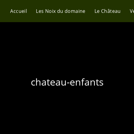
Accueil
Les Noix du domaine
Le Château
V
chateau-enfants