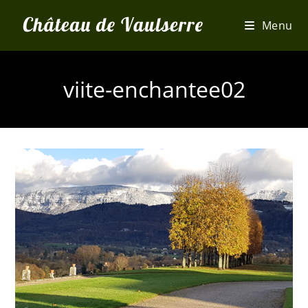
Skip
Menu
to
content
viite-enchantee02